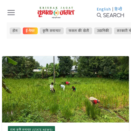
Skip
English
|
हिन्दी
to
Search
content
होम
ई-पेपर
कृषि समाचार
फसल की खेती
उद्यानिकी
सरकारी य
राज्य कृषि समाचार (STATE NEWS)