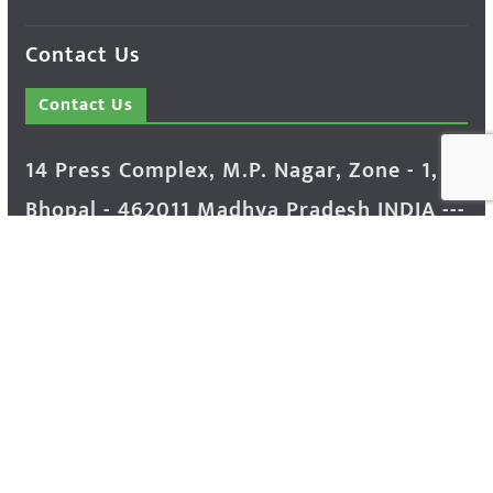
Contact Us
Contact Us
14 Press Complex, M.P. Nagar, Zone - 1,
Bhopal - 462011 Madhya Pradesh INDIA ---
- Advertisement Enquiry: Mr. Sachin
Bondriya, +91 9826021837
Phone: (0755) 4248100
Farmer Help Line- 6262166222
Email: info@krishakjagat.org