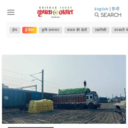
Skip
English
|
हिन्दी
to
Search
content
होम
ई-पेपर
कृषि समाचार
फसल की खेती
उद्यानिकी
सरकारी य