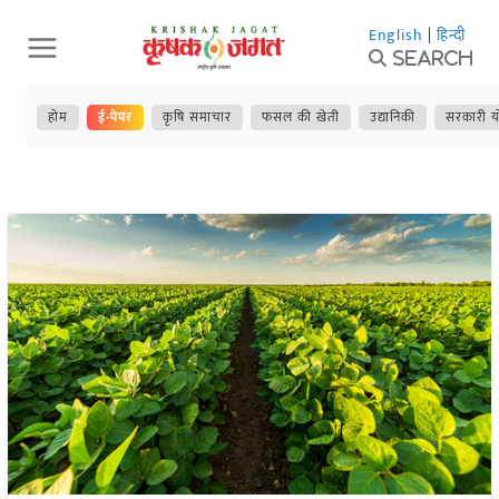
Skip
English
|
हिन्दी
to
Search
content
होम
ई-पेपर
कृषि समाचार
फसल की खेती
उद्यानिकी
सरकारी य