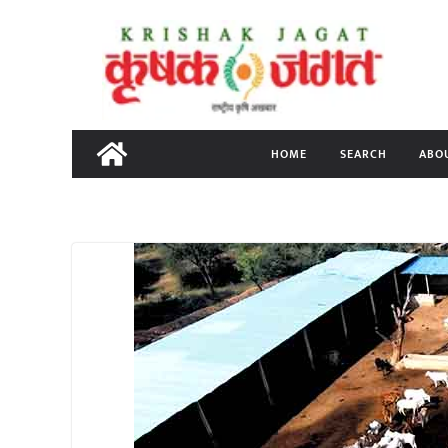
Skip
to
content
HOME
SEARCH
ABO