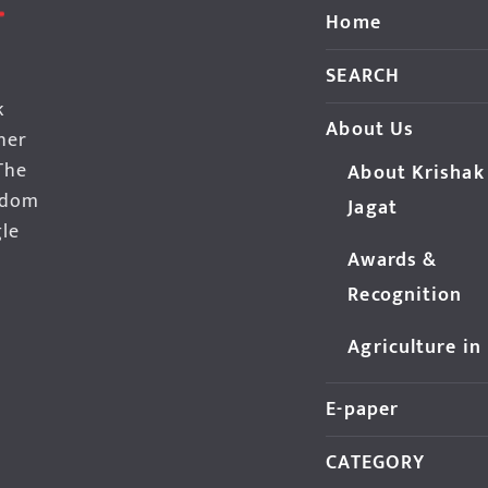
Home
SEARCH
k
About Us
her
The
About Krishak
edom
Jagat
gle
Awards &
Recognition
Agriculture in
E-paper
CATEGORY