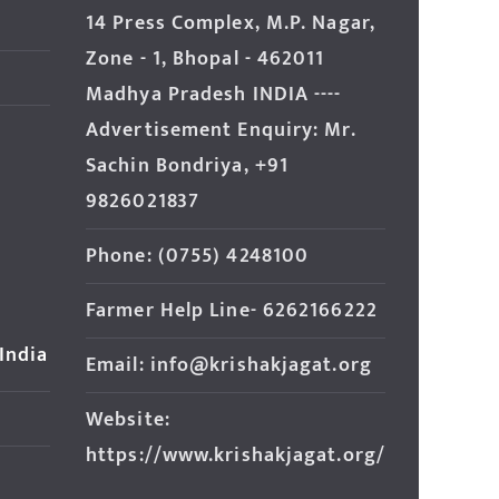
14 Press Complex, M.P. Nagar,
Zone - 1, Bhopal - 462011
Madhya Pradesh INDIA ----
Advertisement Enquiry: Mr.
Sachin Bondriya, +91
9826021837
Phone: (0755) 4248100
Farmer Help Line- 6262166222
 India
Email: info@krishakjagat.org
Website:
https://www.krishakjagat.org/