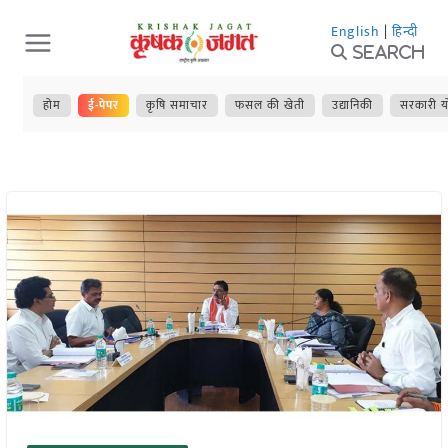
Skip
English
|
हिन्दी
to
Search
content
होम
ई-पेपर
कृषि समाचार
फसल की खेती
उद्यानिकी
सरकारी य