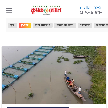
Skip
English
|
हिन्दी
to
Search
content
होम
ई-पेपर
कृषि समाचार
फसल की खेती
उद्यानिकी
सरकारी य