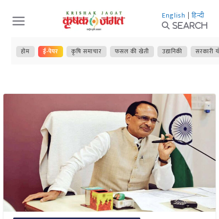
Skip
English
|
हिन्दी
to
Search
content
होम
ई-पेपर
कृषि समाचार
फसल की खेती
उद्यानिकी
सरकारी य