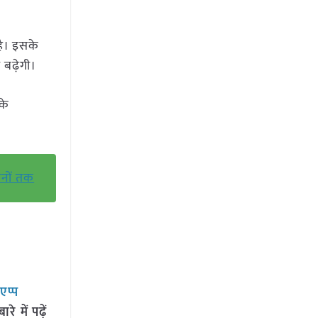
ै। इसके
 बढ़ेगी।
के
ानों तक
सएप्प
 में पढ़ें