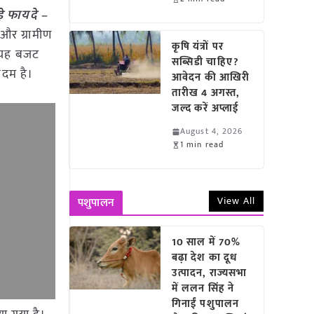
े फायदे –
 और ग्रामीण
कृषि यंत्रों पर
या यह बजट
सब्सिडी चाहिए?
कदम है।
आवेदन की आखिरी
तारीख 4 अगस्त,
जल्द करें अप्लाई
August 4, 2026
1 min read
View All
पशुपालन
10 साल में 70%
बढ़ा देश का दूध
उत्पादन, राज्यसभा
में ललन सिंह ने
गिनाईं पशुपालन