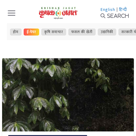
Skip
English
|
हिन्दी
to
Search
content
होम
ई-पेपर
कृषि समाचार
फसल की खेती
उद्यानिकी
सरकारी य