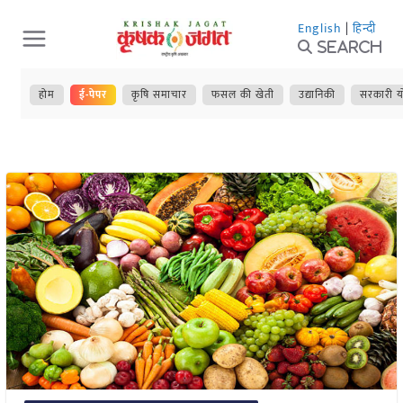
Skip
English
|
हिन्दी
to
Search
content
होम
ई-पेपर
कृषि समाचार
फसल की खेती
उद्यानिकी
सरकारी य