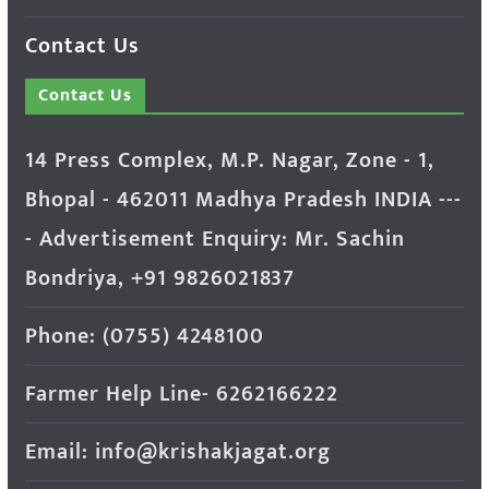
Contact Us
Contact Us
14 Press Complex, M.P. Nagar, Zone - 1,
Bhopal - 462011 Madhya Pradesh INDIA ---
- Advertisement Enquiry: Mr. Sachin
Bondriya, +91 9826021837
Phone: (0755) 4248100
Farmer Help Line- 6262166222
Email: info@krishakjagat.org