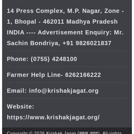
14 Press Complex, M.P. Nagar, Zone -
1, Bhopal - 462011 Madhya Pradesh
INDIA ---- Advertisement Enquiry: Mr.
Sachin Bondriya, +91 9826021837
Phone: (0755) 4248100
Farmer Help Line- 6262166222
Email: info@krishakjagat.org
Website:
https://www.krishakjagat.org/
Copyright © 2026
Krishak Jagat (कृषक जगत)
. All rights