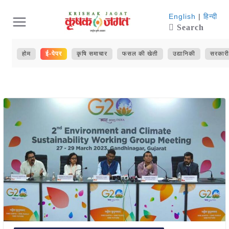
Skip
English
|
हिन्दी
Search
to
content
होम
ई-पेपर
कृषि समाचार
फसल की खेती
उद्यानिकी
सरकारी