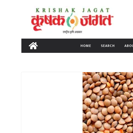
Skip
to
content
HOME
SEARCH
ABO