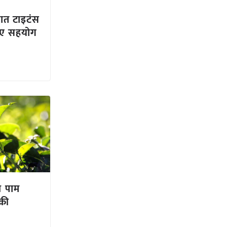
ात टाइटंस
लिए सहयोग
ल पाम
की