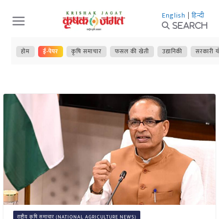
Skip
English
|
हिन्दी
to
Search
content
होम
ई-पेपर
कृषि समाचार
फसल की खेती
उद्यानिकी
सरकारी य
राष्ट्रीय कृषि समाचार (NATIONAL AGRICULTURE NEWS)