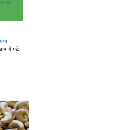
लाख का
सएप्प
 में पढ़ें