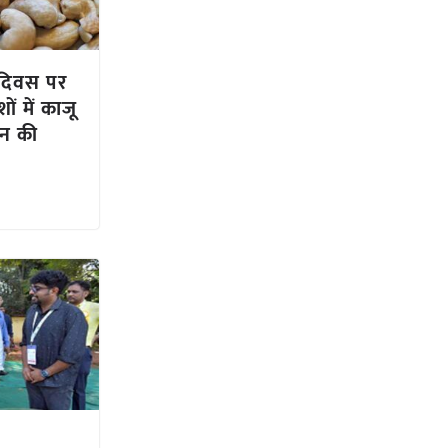
ू दिवस पर
ं में काजू
ान की