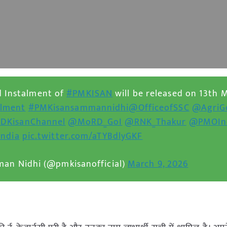
d Instalment of
#PMKISAN
will be released on 13th 
alment
#PMKisansammannidhi
@OfficeofSSC
@AgriG
DKisanChannel
@MoRD_GoI
@RNK_Thakur
@PMOIn
ndia
pic.twitter.com/aTYBdlyGKF
an Nidhi (@pmkisanofficial)
March 9, 2026