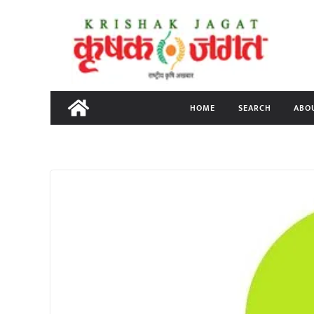
Skip
to
content
HOME
SEARCH
ABO