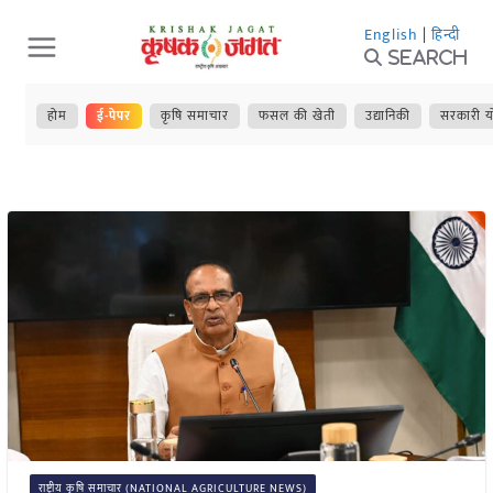
Skip
English
|
हिन्दी
to
Search
content
होम
ई-पेपर
कृषि समाचार
फसल की खेती
उद्यानिकी
सरकारी य
राष्ट्रीय कृषि समाचार (NATIONAL AGRICULTURE NEWS)