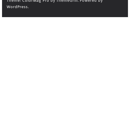
Theme:
ColorMag Pro
by ThemeGrill. Powered by
WordPress
.