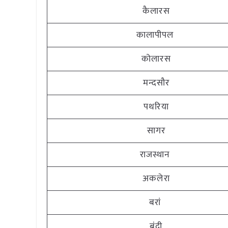
कैलारस
कालापीपल
कोलारस
मन्दसौर
पथरिया
सागर
राजस्थान
अकलेरा
बरां
बूंदी