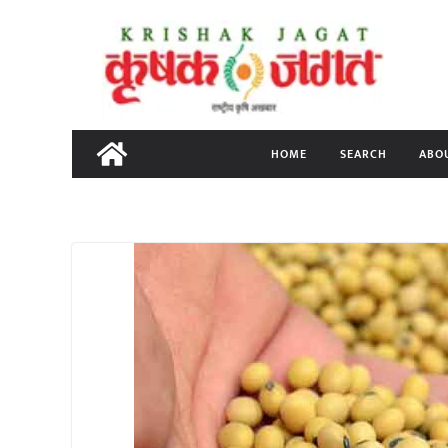
Skip
to
content
HOME
SEARCH
ABO