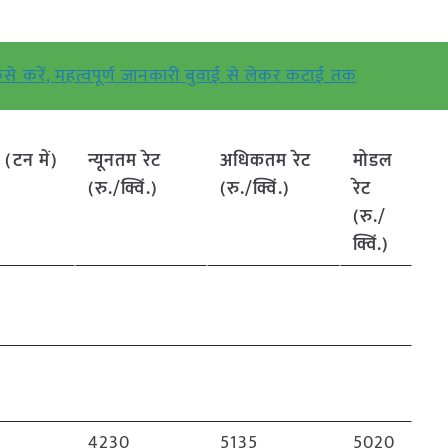
से करें, महत्वपूर्ण जानकारी बुवाई से लेकर कटाई तक
टन में)
न्यूनतम रेट
अधिकतम रेट
मोडल
(रु./क्विं.)
(रु./क्विं.)
रेट
(रु./
क्विं.)
4230
5135
5020