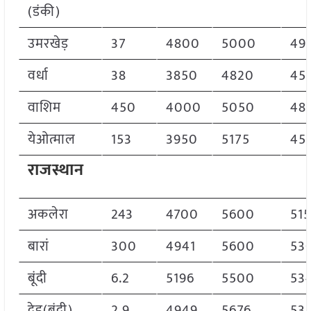
(डंकी)
उमरखेड़
37
4800
5000
49
वर्धा
38
3850
4820
45
वाशिम
450
4000
5050
48
येओत्माल
153
3950
5175
45
राजस्थान
अकलेरा
243
4700
5600
51
बारां
300
4941
5600
53
बूंदी
6.2
5196
5500
53
देइ(बूंदी)
2.9
4949
5676
53