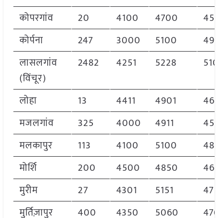
कोपरगांव
20
4100
4700
45
कोर्पना
247
3000
5100
49
लासलगांव
2482
4251
5228
51
(विंचूर)
लोहा
13
4411
4901
46
मजलगांव
325
4000
4911
45
मलकापुर
113
4100
5100
48
मोर्शि
200
4500
4850
46
मुरीम
27
4301
5151
47
मुर्तिज़ापुर
400
4350
5060
47