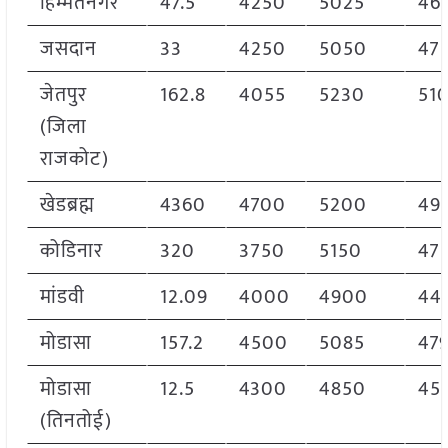
हिम्मतनगर
47.5
4250
5025
46
जसदान
33
4250
5050
47
जेतपुर
162.8
4055
5230
51
(जिला
राजकोट)
खेडब्रह्म
4360
4700
5200
49
कोडिनार
320
3750
5150
47
मांडवी
12.09
4000
4900
44
मोडासा
157.2
4500
5085
47
मोडासा
12.5
4300
4850
45
(तिनतोई)