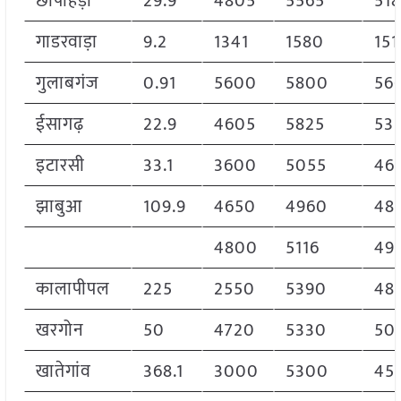
छापीहेड़ा
29.9
4805
5565
51
गाडरवाड़ा
9.2
1341
1580
151
गुलाबगंज
0.91
5600
5800
56
ईसागढ़
22.9
4605
5825
53
इटारसी
33.1
3600
5055
46
झाबुआ
109.9
4650
4960
48
4800
5116
49
कालापीपल
225
2550
5390
48
खरगोन
50
4720
5330
50
खातेगांव
368.1
3000
5300
45