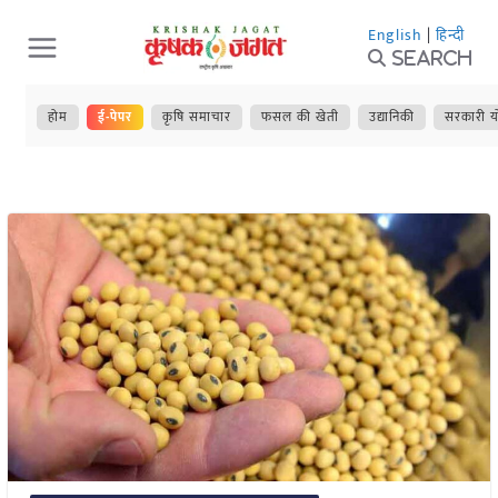
Skip
English
|
हिन्दी
to
Search
content
होम
ई-पेपर
कृषि समाचार
फसल की खेती
उद्यानिकी
सरकारी य