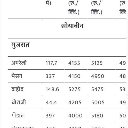
में)
(रु./
(रु./
(रु.
क्विं.)
क्विं.)
क्विं
सोयाबीन
गुजरात
अमरेली
117.7
4155
5125
49
भेसन
337
4150
4950
48
दाहोद
148.6
5275
5475
53
धोराजी
44.4
4205
5005
49
गोंडाल
397
4000
5180
50