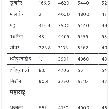
खुजनेर
166.5
4620
5440
52
मालथोन
2
4600
4800
47
महू
314.4
3500
5440
44
पथरिया
43
4465
5555
53
सांवेर
226.8
3133
5362
49
श्योपुरबाड़ोद
1.1
3901
4960
49
श्योपुरकलां
8.6
4706
5611
54
सिरोंज
90.4
3750
5710
47
महाराष्ट्र
अकोला
567
4150
4900
45