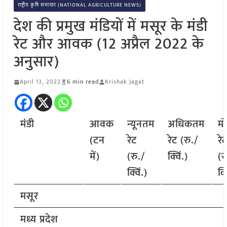
राष्ट्रीय कृषि समाचार (NATIONAL AGRICULTURE NEWS)
देश की प्रमुख मंडियों में मसूर के मंडी
रेट और आवक (12 अप्रैल 2022 के
अनुसार)
April 13, 2022
6 min read
Krishak Jagat
मंडी
आवक
न्यूनतम
अधिकतम
म
(टन
रेट
रेट (रु./
रे
में)
(रु./
क्विं.)
(र
क्विं.)
क्व
मसूर
मध्य प्रदेश