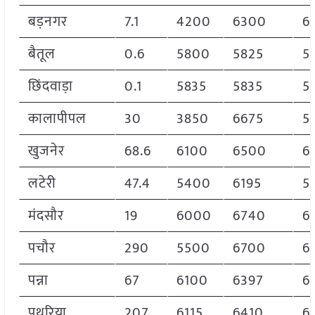
बड़नगर
7.1
4200
6300
6
बैतूल
0.6
5800
5825
5
छिंदवाड़ा
0.1
5835
5835
5
कालापीपल
30
3850
6675
5
खुजनेर
68.6
6100
6500
6
लटेरी
47.4
5400
6195
5
मंदसौर
19
6000
6740
6
पचौर
290
5500
6700
6
पन्ना
67
6100
6397
6
पथरिया
207
6115
6410
6