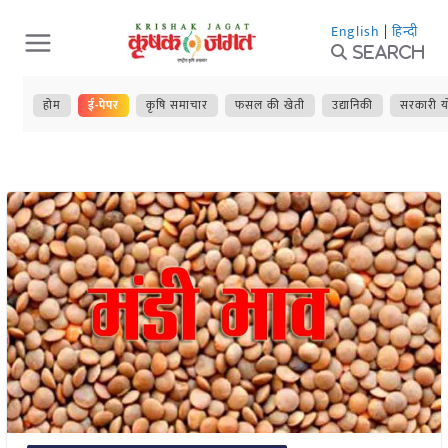
Skip
English
|
हिन्दी
to
Search
content
होम
ई-पेपर
कृषि समाचार
फसल की खेती
उद्यानिकी
सरकारी य