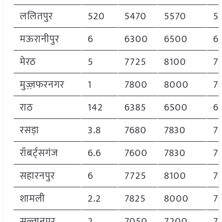
ललितपुर
520
5470
5570
5
मऊरानीपुर
6
6300
6500
6
मेरठ
5
7725
8100
7
मुज़्ज़फरनगर
1
7800
8000
7
राठ
142
6385
6500
6
रसड़ा
3.8
7680
7830
7
रॉबर्ट्सगंज
6.6
7600
7830
7
सहारनपुर
6
7725
8100
7
शामली
2.2
7825
8000
7
सुल्तानपुर
2
7050
7200
7