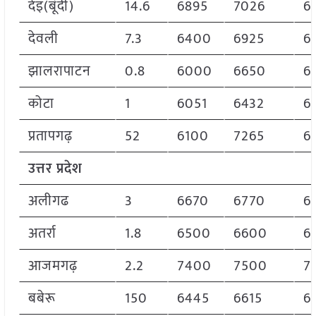
देइ(बूंदी)
14.6
6895
7026
6
देवली
7.3
6400
6925
6
झालरापाटन
0.8
6000
6650
6
कोटा
1
6051
6432
6
प्रतापगढ़
52
6100
7265
6
उत्तर प्रदेश
अलीगढ
3
6670
6770
6
अतर्रा
1.8
6500
6600
6
आजमगढ़
2.2
7400
7500
7
बबेरू
150
6445
6615
6