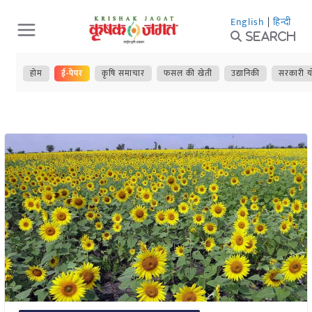
Skip
English
|
हिन्दी
to
Search
content
होम
ई-पेपर
कृषि समाचार
फसल की खेती
उद्यानिकी
सरकारी य