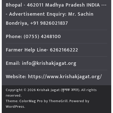
Bhopal - 462011 Madhya Pradesh INDIA ---
- Advertisement Enquiry: Mr. Sachin
Bondriya, +91 9826021837
Phone: (0755) 4248100
Farmer Help Line- 6262166222
Email: info@krishakjagat.org
Website: https://www.krishakjagat.org/
Copyright © 2026
Krishak Jagat (कृषक जगत)
. All rights
reserved.
Theme:
ColorMag Pro
by ThemeGrill. Powered by
WordPress
.