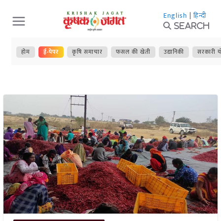
Skip
English
|
हिन्दी
to
Search
content
होम
ई-पेपर
कृषि समाचार
फसल की खेती
उद्यानिकी
सरकारी य