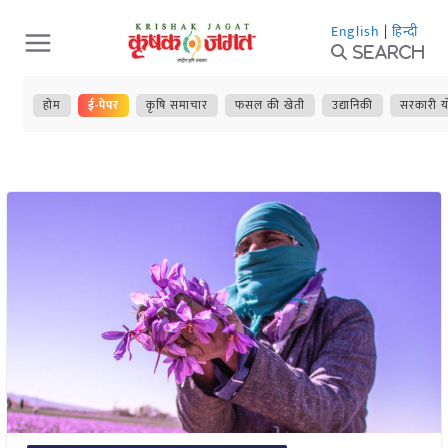
Skip
English
|
हिन्दी
to
Search
content
होम
ई-पेपर
कृषि समाचार
फसल की खेती
उद्यानिकी
सरकारी य