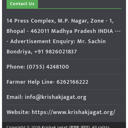
Contact Us
14 Press Complex, M.P. Nagar, Zone - 1,
Bhopal - 462011 Madhya Pradesh INDIA ---
- Advertisement Enquiry: Mr. Sachin
Bondriya, +91 9826021837
Phone: (0755) 4248100
Farmer Help Line- 6262166222
Email: info@krishakjagat.org
Website: https://www.krishakjagat.org/
Copyright © 2026
Krishak Jagat (कृषक जगत)
. All rights