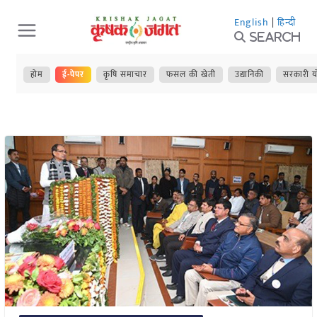
Skip
English
|
हिन्दी
to
Search
content
होम
ई-पेपर
कृषि समाचार
फसल की खेती
उद्यानिकी
सरकारी य