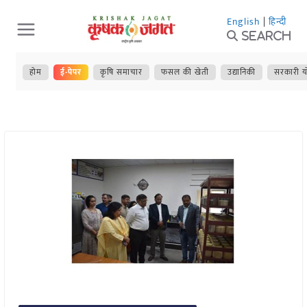
Skip
English
|
हिन्दी
to
Search
content
होम
ई-पेपर
कृषि समाचार
फसल की खेती
उद्यानिकी
सरकारी य