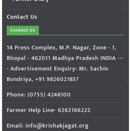
Contact Us
Contact Us
14 Press Complex, M.P. Nagar, Zone - 1,
Bhopal - 462011 Madhya Pradesh INDIA ---
- Advertisement Enquiry: Mr. Sachin
Bondriya, +91 9826021837
Phone: (0755) 4248100
Farmer Help Line- 6262166222
Email: info@krishakjagat.org