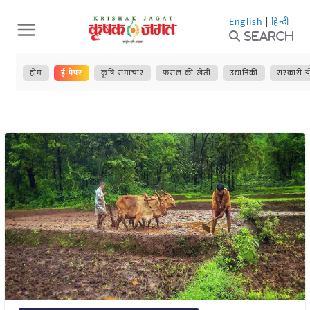
Skip
English
|
हिन्दी
to
Search
content
होम
ई-पेपर
कृषि समाचार
फसल की खेती
उद्यानिकी
सरकारी य