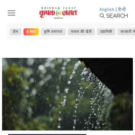
Skip
English
|
हिन्दी
to
Search
content
होम
ई-पेपर
कृषि समाचार
फसल की खेती
उद्यानिकी
सरकारी य