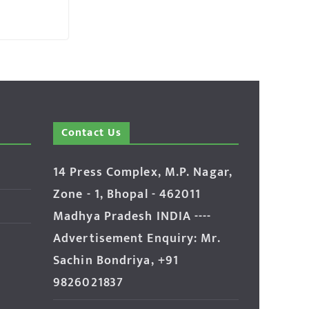
Contact Us
14 Press Complex, M.P. Nagar,
Zone - 1, Bhopal - 462011
Madhya Pradesh INDIA ----
Advertisement Enquiry: Mr.
Sachin Bondriya, +91
9826021837