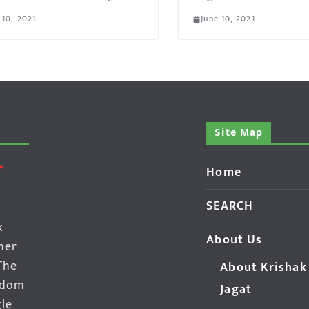
 10, 2021
June 10, 2021
Site Map
Home
SEARCH
k
About Us
her
The
About Krishak
edom
Jagat
gle