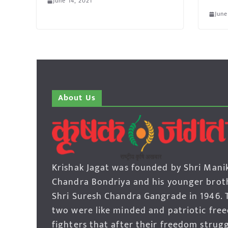
June 14, 2021
June
About Us
Krishak Jagat was founded by Shri Mani
Chandra Bondriya and his younger brot
Shri Suresh Chandra Gangrade in 1946. 
two were like minded and patriotic fre
fighters that after their freedom strug