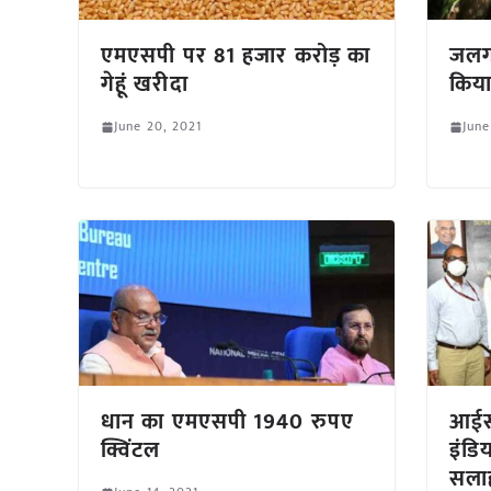
एमएसपी पर 81 हजार करोड़ का
जलगा
गेहूं खरीदा
किया
June 20, 2021
June
धान का एमएसपी 1940 रुपए
आईस
क्विंटल
इंडि
सलाह