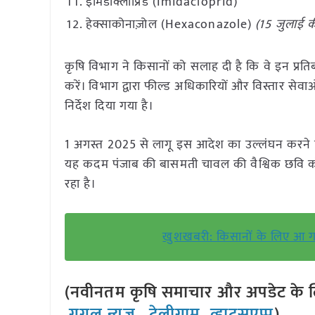
इमिडाक्लोप्रिड (Imidacloprid)
हेक्साकोनाज़ोल (Hexaconazole)
(15 जुलाई 
कृषि विभाग ने किसानों को सलाह दी है कि वे इन प्रत
करें। विभाग द्वारा फील्ड अधिकारियों और विस्तार से
निर्देश दिया गया है।
1 अगस्त 2025 से लागू इस आदेश का उल्लंघन करने
यह कदम पंजाब की बासमती चावल की वैश्विक छवि को 
रहा है।
खुशखबरी: किसानों के लिए आ गए 3 
(नवीनतम कृषि समाचार और अपडेट के लि
गूगल न्यूज़
,
टेलीग्राम
,
व्हाट्सएप्प
)