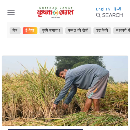
Skip
English
|
हिन्दी
to
Search
content
होम
ई-पेपर
कृषि समाचार
फसल की खेती
उद्यानिकी
सरकारी य