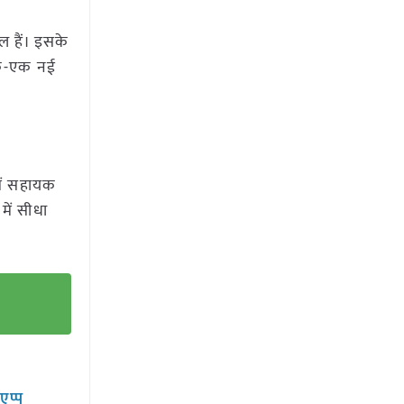
ल हैं। इसके
 एक-एक नई
में सहायक
में सीधा
सएप्प