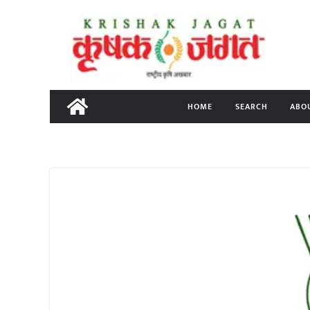
Skip
to
content
HOME
SEARCH
ABO