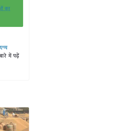
ओं का
सएप्प
 में पढ़ें