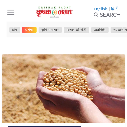
Skip
English
|
हिन्दी
to
Search
content
होम
ई-पेपर
कृषि समाचार
फसल की खेती
उद्यानिकी
सरकारी य