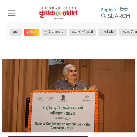
Skip
English
|
हिन्दी
to
Search
content
होम
ई-पेपर
कृषि समाचार
फसल की खेती
उद्यानिकी
सरकारी य