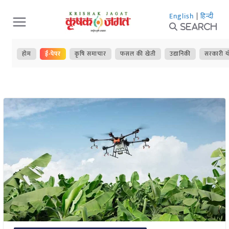
Skip
English
|
हिन्दी
to
Search
content
होम
ई-पेपर
कृषि समाचार
फसल की खेती
उद्यानिकी
सरकारी य