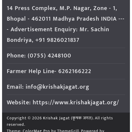
14 Press Complex, M.P. Nagar, Zone - 1,
Bhopal - 462011 Madhya Pradesh INDIA ---
- Advertisement Enquiry: Mr. Sachin
Bondriya, +91 9826021837
Phone: (0755) 4248100
Farmer Help Line- 6262166222
Email: info@krishakjagat.org
Website: https://www.krishakjagat.org/
Copyright © 2026
Krishak Jagat (कृषक जगत)
. All rights
reserved.
Theme:
ColorMag Pro
by ThemeGrill. Powered by