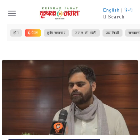
Skip
English
|
हिन्दी
Search
to
content
होम
ई-पेपर
कृषि समाचार
फसल की खेती
उद्यानिकी
सरकारी