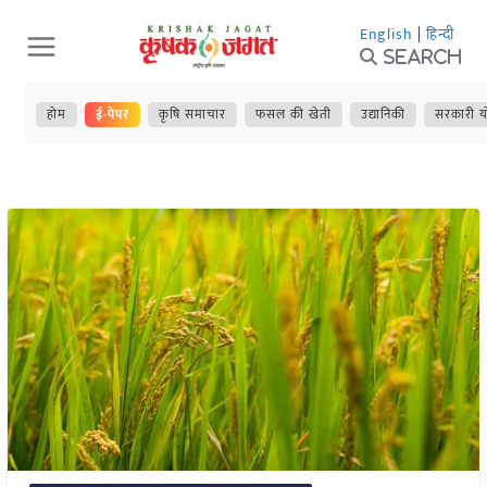
Skip
English
|
हिन्दी
to
Search
content
होम
ई-पेपर
कृषि समाचार
फसल की खेती
उद्यानिकी
सरकारी य