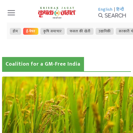
Skip
English
|
हिन्दी
to
Search
content
होम
ई-पेपर
कृषि समाचार
फसल की खेती
उद्यानिकी
सरकारी य
Coalition for a GM-Free India