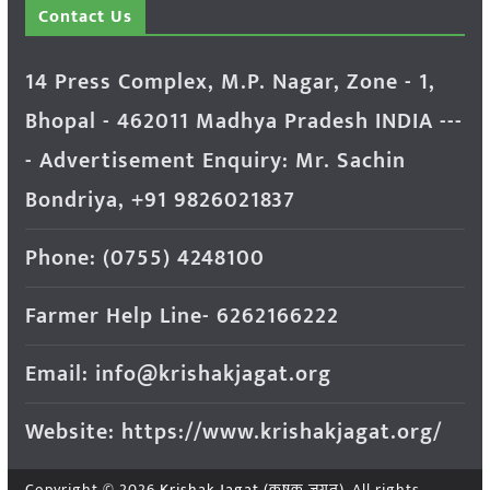
Contact Us
14 Press Complex, M.P. Nagar, Zone - 1,
Bhopal - 462011 Madhya Pradesh INDIA ---
- Advertisement Enquiry: Mr. Sachin
Bondriya, +91 9826021837
Phone: (0755) 4248100
Farmer Help Line- 6262166222
Email: info@krishakjagat.org
Website: https://www.krishakjagat.org/
Copyright © 2026
Krishak Jagat (कृषक जगत)
. All rights