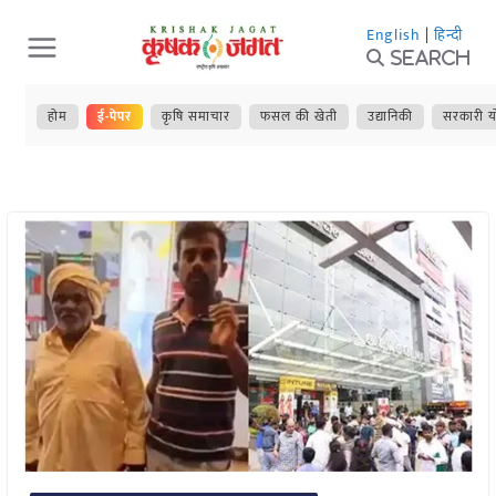
Skip
English
|
हिन्दी
to
Search
content
होम
ई-पेपर
कृषि समाचार
फसल की खेती
उद्यानिकी
सरकारी य