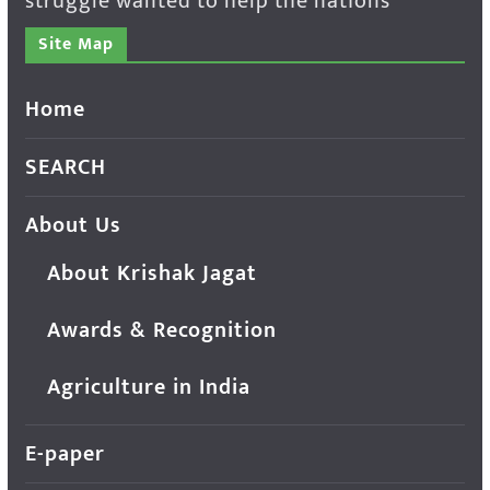
struggle wanted to help the nations
Site Map
Home
SEARCH
About Us
About Krishak Jagat
Awards & Recognition
Agriculture in India
E-paper