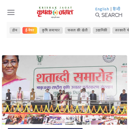
Skip
English
|
हिन्दी
to
Search
content
होम
ई-पेपर
कृषि समाचार
फसल की खेती
उद्यानिकी
सरकारी य