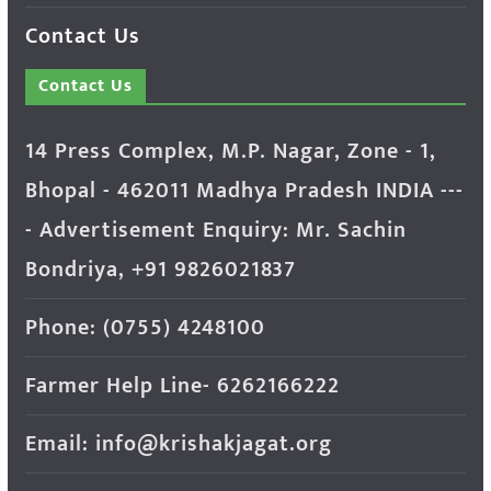
Contact Us
Contact Us
14 Press Complex, M.P. Nagar, Zone - 1,
Bhopal - 462011 Madhya Pradesh INDIA ---
- Advertisement Enquiry: Mr. Sachin
Bondriya, +91 9826021837
Phone: (0755) 4248100
Farmer Help Line- 6262166222
Email: info@krishakjagat.org