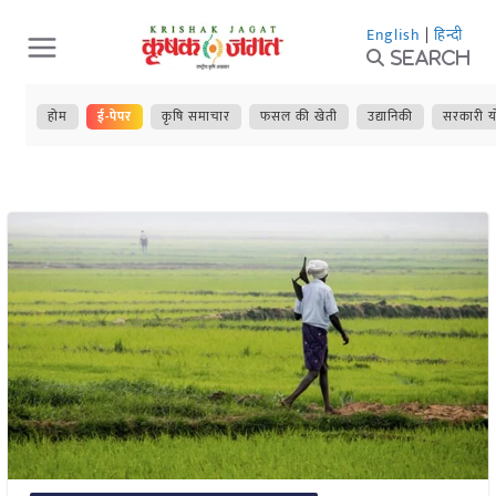
Skip
English
|
हिन्दी
to
Search
content
होम
ई-पेपर
कृषि समाचार
फसल की खेती
उद्यानिकी
सरकारी य