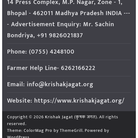
14 Press Complex, M.P. Nagar, Zone - 1,
Bhopal - 462011 Madhya Pradesh INDIA ---
- Advertisement Enquiry: Mr. Sachin
Bondriya, +91 9826021837
Phone: (0755) 4248100
Farmer Help Line- 6262166222
Email: info@krishakjagat.org
Website: https://www.krishakjagat.org/
Copyright © 2026
Krishak Jagat (कृषक जगत)
. All rights
reserved.
Theme:
ColorMag Pro
by ThemeGrill. Powered by
WordPress
.