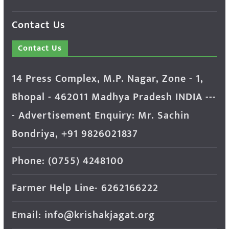
Contact Us
Contact Us
14 Press Complex, M.P. Nagar, Zone - 1,
Bhopal - 462011 Madhya Pradesh INDIA ---
- Advertisement Enquiry: Mr. Sachin
Bondriya, +91 9826021837
Phone: (0755) 4248100
Farmer Help Line- 6262166222
Email: info@krishakjagat.org