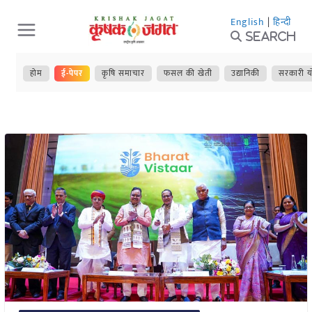
Skip
English
|
हिन्दी
to
Search
content
होम
ई-पेपर
कृषि समाचार
फसल की खेती
उद्यानिकी
सरकारी य