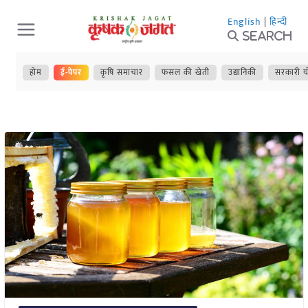
Skip
English
|
हिन्दी
to
Search
content
होम
ई-पेपर
कृषि समाचार
फसल की खेती
उद्यानिकी
सरकारी य