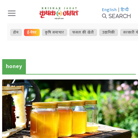
Skip
English
|
हिन्दी
to
Search
content
होम
ई-पेपर
कृषि समाचार
फसल की खेती
उद्यानिकी
सरकारी य
honey