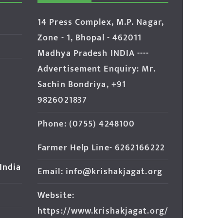
14 Press Complex, M.P. Nagar,
Zone - 1, Bhopal - 462011
Madhya Pradesh INDIA ----
Advertisement Enquiry: Mr.
Sachin Bondriya, +91
9826021837
Phone: (0755) 4248100
Farmer Help Line- 6262166222
 India
Email: info@krishakjagat.org
Website:
https://www.krishakjagat.org/