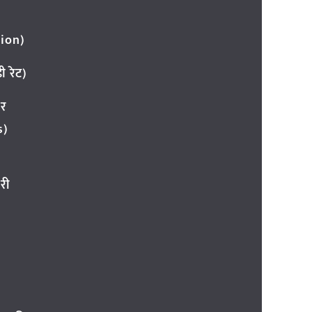
ion)
 रेट)
ार
s)
री