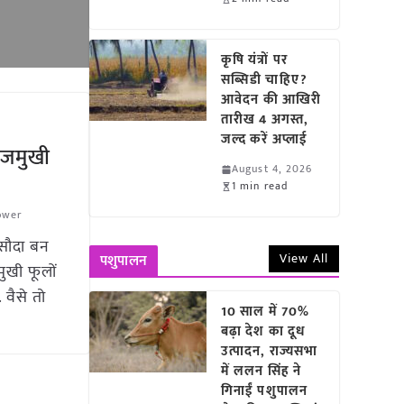
कृषि यंत्रों पर
सब्सिडी चाहिए?
आवेदन की आखिरी
तारीख 4 अगस्त,
जल्द करें अप्लाई
ूरजमुखी
August 4, 2026
1 min read
ower
 सौदा बन
View All
पशुपालन
मुखी फूलों
 वैसे तो
10 साल में 70%
बढ़ा देश का दूध
उत्पादन, राज्यसभा
में ललन सिंह ने
गिनाईं पशुपालन