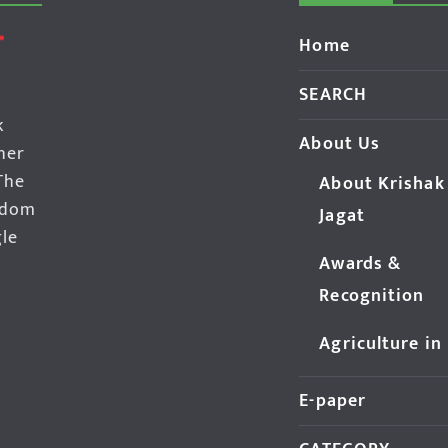
Home
SEARCH
k
About Us
her
The
About Krishak
edom
Jagat
gle
Awards &
Recognition
Agriculture in
E-paper