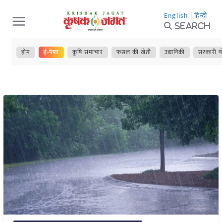
Skip
English
|
हिन्दी
to
Search
content
होम
ई-पेपर
कृषि समाचार
फसल की खेती
उद्यानिकी
सरकारी य