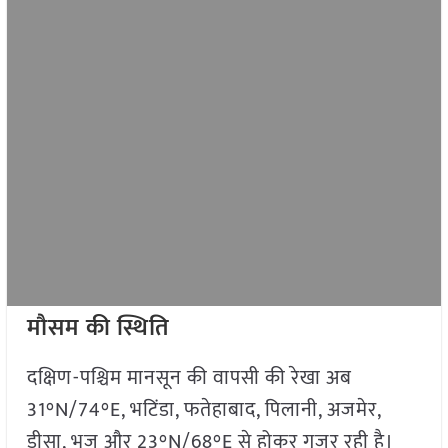
मौसम की स्थिति
दक्षिण-पश्चिम मानसून की वापसी की रेखा अब
31°N/74°E, भटिंडा, फतेहाबाद, पिलानी, अजमेर,
डीसा, भुज और 23°N/68°E से होकर गुजर रही है।