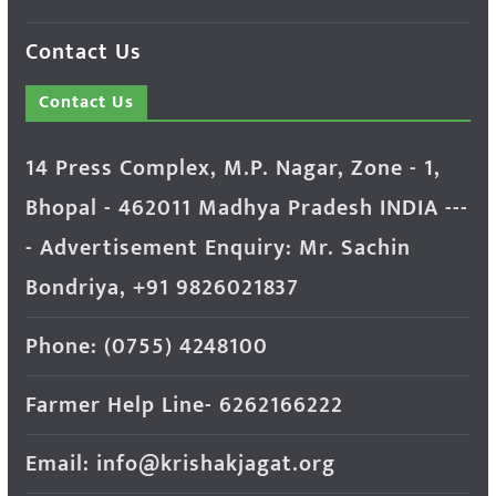
Contact Us
Contact Us
14 Press Complex, M.P. Nagar, Zone - 1,
Bhopal - 462011 Madhya Pradesh INDIA ---
- Advertisement Enquiry: Mr. Sachin
Bondriya, +91 9826021837
Phone: (0755) 4248100
Farmer Help Line- 6262166222
Email: info@krishakjagat.org