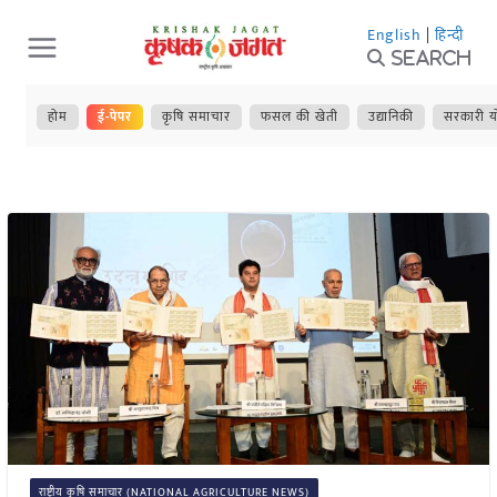
Skip
English
|
हिन्दी
to
Search
content
होम
ई-पेपर
कृषि समाचार
फसल की खेती
उद्यानिकी
सरकारी य
राष्ट्रीय कृषि समाचार (NATIONAL AGRICULTURE NEWS)