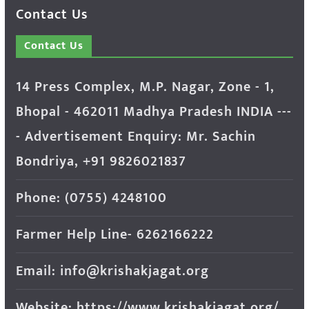
Contact Us
Contact Us
14 Press Complex, M.P. Nagar, Zone - 1,
Bhopal - 462011 Madhya Pradesh INDIA ---
- Advertisement Enquiry: Mr. Sachin
Bondriya, +91 9826021837
Phone: (0755) 4248100
Farmer Help Line- 6262166222
Email: info@krishakjagat.org
Website: https://www.krishakjagat.org/