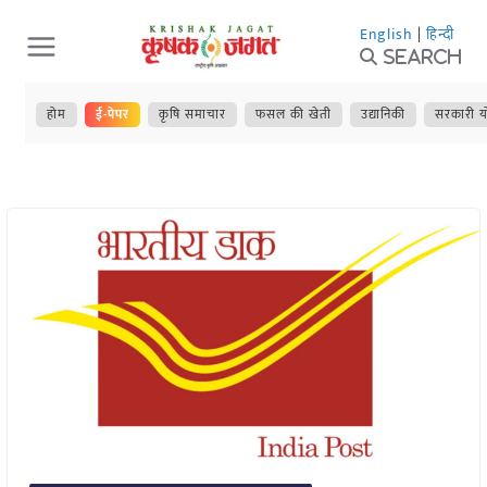
Skip
English
|
हिन्दी
to
Search
content
होम
ई-पेपर
कृषि समाचार
फसल की खेती
उद्यानिकी
सरकारी य