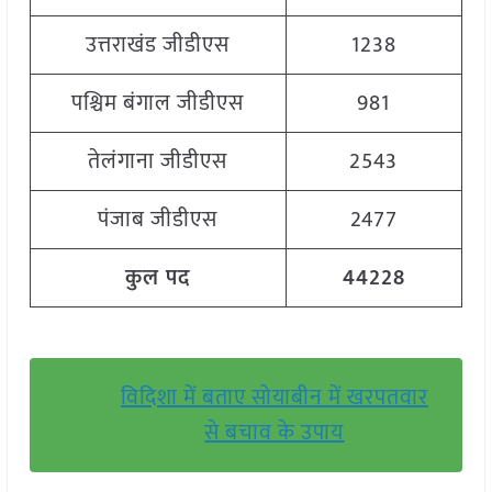
उत्तराखंड जीडीएस
1238
पश्चिम बंगाल जीडीएस
981
तेलंगाना जीडीएस
2543
पंजाब जीडीएस
2477
कुल पद
44228
विदिशा में बताए सोयाबीन में खरपतवार
से बचाव के उपाय