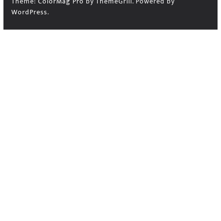
Theme:
ColorMag Pro
by ThemeGrill. Powered by
WordPress
.